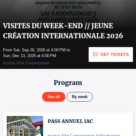
VISITES DU WEEK-END // JEUNE
CRÉATION INTERNATIONALE 2026
From Sat, Sep 26, 2026 at 4:00 PM to
GET TICKETS
Sun, Dec 13, 2026 at 4:00 PM
Institut d'Art Contemporain
Program
See all
By week
PASS ANNUEL IAC
Institut d'Art Contemporain
(
Villeurbanne
)